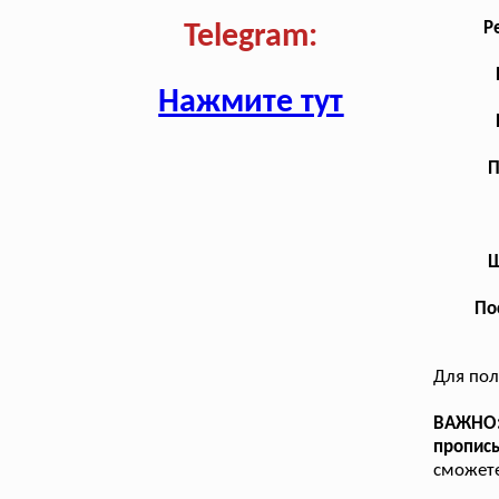
Р
Telegram:
Нажмите тут
П
Ш
По
Для по
ВАЖНО:
пропис
сможете