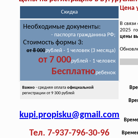
Цена 
Скидка
В связи
Необходимые документы:
2025 г
- паспорта гражданина РФ;
цены в
Стоимость формы 3:
Обновле
от 8 000
рублей - 1 человек (3 месяца)
от 7 000
рублей - 1 человек
Бесплатно
ребенок
Вре
Важно
- средняя оплата
официальной
регистрации от 9 300 рублей
Вре
kupi.propisku@gmail.com
Време
Тел. 7-937-796-30-96
Времен